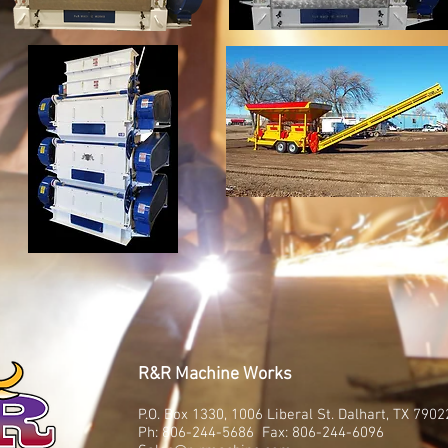
R&R Machine Works
P.O. Box 1330, 1006 Liberal St. Dalhart, TX 7902
Ph: 806-244-5686 Fax: 806-244-6096