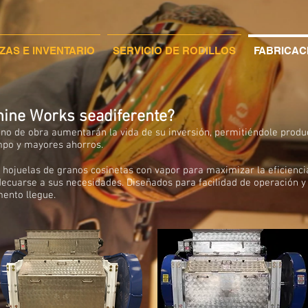
EZAS E INVENTARIO
SERVICIO DE RODILLOS
FABRICAC
ine Works seadiferente?
no de obra aumentarán la vida de su inversión, permitiéndole produ
mpo y mayores ahorros.
hojuelas de granos cosinetas con vapor para maximizar la eficienci
ecuarse a sus necesidades. Diseñados para facilidad de operación 
ento llegue.